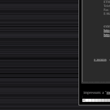
ETH 
Tele
Fax:
E-Ma
exte
http
http
© 20150219
, s
impressum: a "
mu