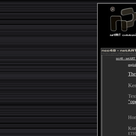
ncc48 - netART
englis
The
Ker
Text
"ope
Hom
Kon
ETH 