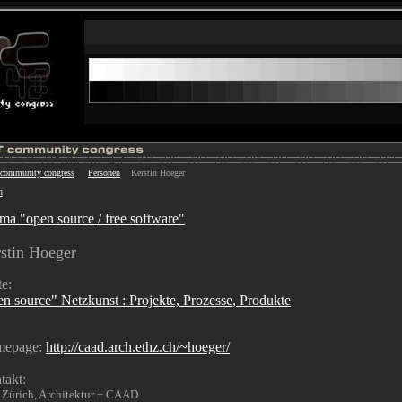
 community congress
Personen
Kerstin Hoeger
h
ma "open source / free software"
stin Hoeger
e:
n source" Netzkunst : Projekte, Prozesse, Produkte
epage:
http://caad.arch.ethz.ch/~hoeger/
takt:
Zürich, Architektur + CAAD