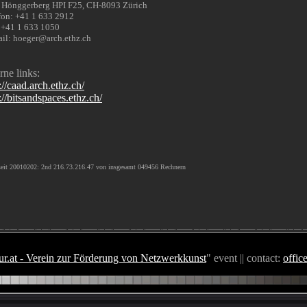
Hönggerberg HPI F25, CH-8093 Zürich
fon: +41 1 633 2912
 +41 1 633 1050
il: hoeger@arch.ethz.ch
rne links:
://caad.arch.ethz.ch/
://bitsandspaces.ethz.ch/
eit 20010202: 2nd 216.73.216.47 von insgesamt 049456 Rechnern
r.at - Verein zur Förderung von Netzwerkkunst
" event || contact:
offic