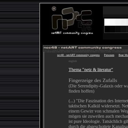
ncc48 - netART community congress
Personen
Beat Ma
english
Thema "netz & literatur"
Fingerzeige des Zufalls
(Die Serendipity-Galaxis oder was
finden hoffen)
(...) "Die Faszination des Interne
taktischen Kalkül widersetzt. Net
einem Gewirr von schmalen Weg
mögen sie zuweilen auch mechan
ist pure Ideologie. Tatsächlich gi
durch die abgeschottete Kanalisati