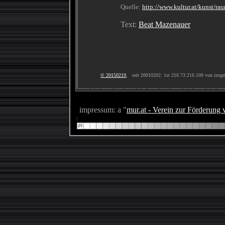
Quelle:
http://www.kultur.at/kunst/ra
Text:
Beat Mazenauer
© 20150219
, seit 20010202: 1st 216.73.216.109 von insg
impressum: a "
mur.at - Verein zur Förderung