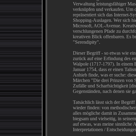
Verwaltung leistungsfähiger Masc
verknüpfen und verkaufen. Um di
repräsentiert sich das Internet-S
Shopping-Auslagen. Wer sich hier
Microsoft, AOL-Avenue. Kreative
verschlungenen Pfade zu durchf
kreativen Blick offenbaren. Es b
"Serendipity".
Dieser Begriff - so etwas wie ei
zurück auf eine Erfindung des en
Walpole (1717-1797). In einem B
Januar 1754, dass er einen Talis
Anhieb finde, was er suche: die
Märchen "Die drei Prinzen von 
Zufälle und Scharfsichtigkeit [di
Gegenständen, nach denen sie ga
Tatsächlich lässt sich der Begrif
wieder finden: von methodischen
alles mögliche damit in Zusammen
biegsam und vielseitig, in seinem
auf etwas, was meine sinnliche 
Interpretationen / Entscheidungen 