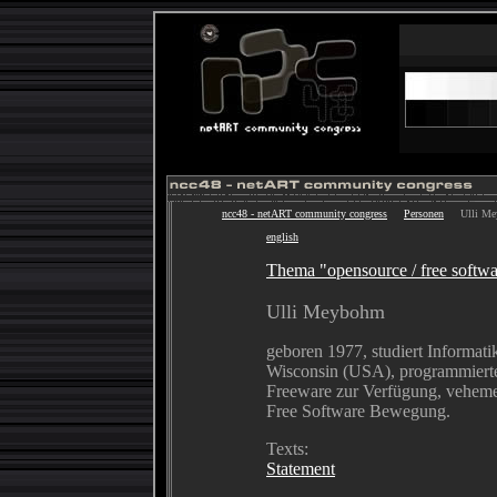
ncc48 - netART community congress
Personen
Ulli Me
english
Thema "opensource / free softwa
Ulli Meybohm
geboren 1977, studiert Informat
Wisconsin (USA), programmierte 
Freeware zur Verfügung, veheme
Free Software Bewegung.
Texts:
Statement