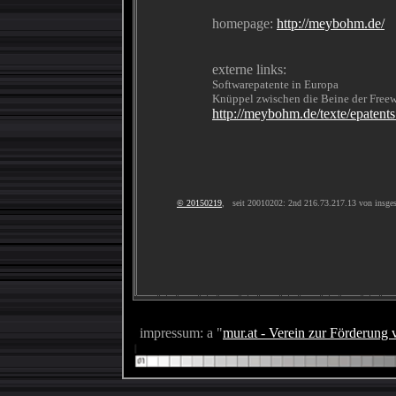
homepage:
http://meybohm.de/
externe links:
Softwarepatente in Europa
Knüppel zwischen die Beine der Fre
http://meybohm.de/texte/epatents
© 20150219
, seit 20010202: 2nd 216.73.217.13 von insge
impressum: a "
mur.at - Verein zur Förderung