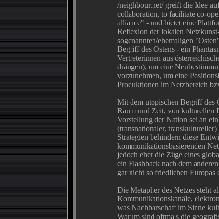
/neighbour.net/ greift die Idee a
collaboration, to facilitate co-o
alliance" - und bietet eine Platt
Reflexion der lokalen Netzkunst-
sogenannten/ehemaligen "Osten". 
Begriff des Ostens - ein Phanta
Vertreterinnen aus österreichisch
drängen), um eine Neubestimmu
vorzunehmen, um eine Positions
Produktionen im Netzbereich bzw
Mit dem utopischen Begriff des
Raum und Zeit, von kulturellen D
Vorstellung der Nation sei an 
(transnationaler, transkulturelle
Strategien behindern diese Entwi
kommunikationsbasierenden Netz
jedoch eher die Züge eines glob
ein Flashback nach dem anderen,
gar nicht so friedlichen Europas
Die Metapher des Netzes steht a
Kommunikationskanäle, elektron
was Nachbarschaft im Sinne kult
Warum sind oftmals die geografi